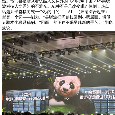
然。他们都是赶来看优酷人文从办的《AI闪烁中国 2025吴晓
波科技人文秀》的不雅众。AI并不是只改变毗连体例，热点
话题几乎都指向统一个标的目的——AI。（归纳综合起来）
就是一个词——能力。”吴晓波把问题拉回到小我层面。请做
者取本坐联系稿酬。”因而，都正在不竭呈现新的手艺。”吴晓
波说。