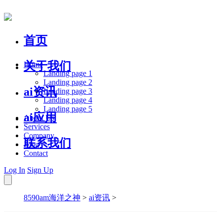
首页
关于我们
Home
Landing page 1
Landing page 2
ai资讯
Landing page 3
Landing page 4
Landing page 5
ai应用
About Us
Services
Company
联系我们
Blog
Contact
Log In
Sign Up
8590am海洋之神
>
ai资讯
>