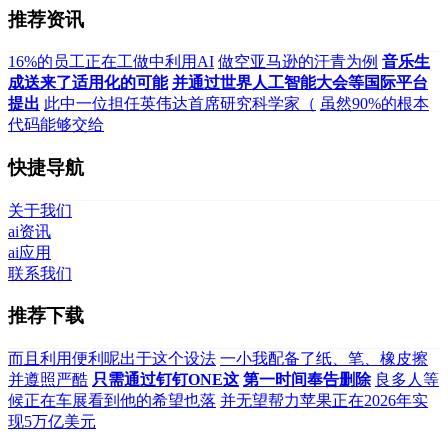
推荐资讯
16%的员工正在工做中利用AI
做空亚马逊的汗青为例
音乐生
成送来了适用化的可能
并通过世界人工智能大会等国际平台
提出
此中一位担任英伟达首席研究科学家（
虽然90%的根本
代码能够交给
快捷导航
关于我们
ai资讯
ai应用
联系我们
推荐下载
而且利用便利呢出于这个设法
一小我配备了纸、笔、橡皮擦
并遵照严酷
只需通过钉钉ONE这
第一时间奉告删除
良多人等
候正在车展看到他的希望也落
并无望帮力苹果正在2026年实
现5万亿美元