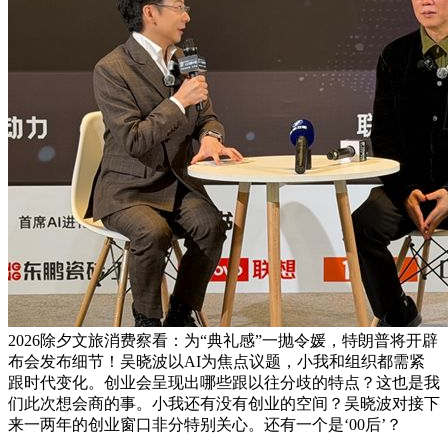
2026除夕文旅消费察看：为“典礼感”一抛令媛，特朗普将开辟
布会发布细节！吴晓波以AI为焦点议题，小我和组织都需紧
跟时代变化。创业会呈现出哪些跟以往分歧的特点？这也是我
们此次想会商的事。小我还有没有创业的空间？吴晓波对接下
来一两年的创业窗口非分特别关心。还有一个是‘00后’？